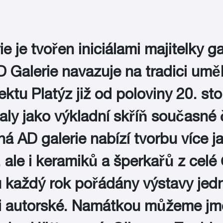
e je tvořen iniciálami majitelky ga
Galerie navazuje na tradici uměl
ektu Platýz již od poloviny 20. stol
valy jako výkladní skříň současn
á AD galerie nabízí tvorbu více jak
 ale i keramiků a šperkařů z celé
ou každý rok pořádány výstavy je
e i autorské. Namátkou můžeme jm