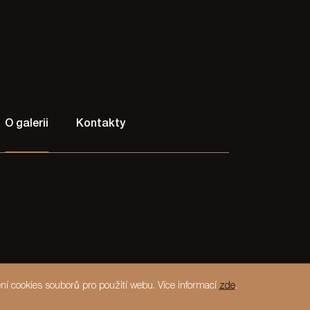
O galerii
Kontakty
ní cookies souborů pro použití webu. Více informací
zde
.