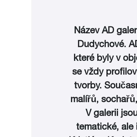
Název AD galeri
Dudychové. AD 
které byly v obj
se vždy profilo
tvorby. Současn
malířů, sochařů,
V galerii js
tematické, al