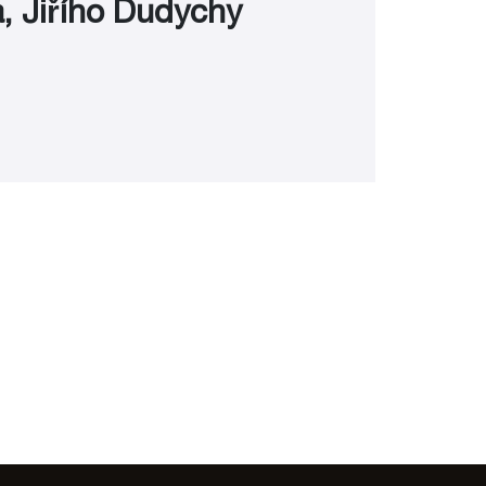
, Jiřího Dudychy