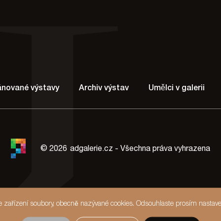
lánované výstavy
Archiv výstav
Umělci v galerii
© 2026
adgalerie.cz - Všechna práva vyhrazena
še zařízení soubory, obecně nazývané cookies. Odsouhlaste prosím nastave