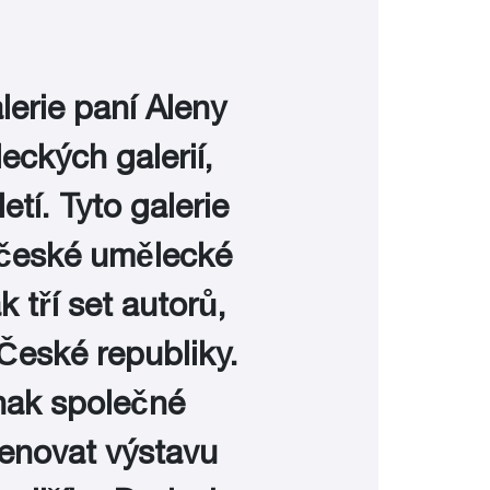
lerie paní Aleny
eckých galerií,
etí. Tyto galerie
é české umělecké
 tří set autorů,
 České republiky.
dnak společné
enovat výstavu