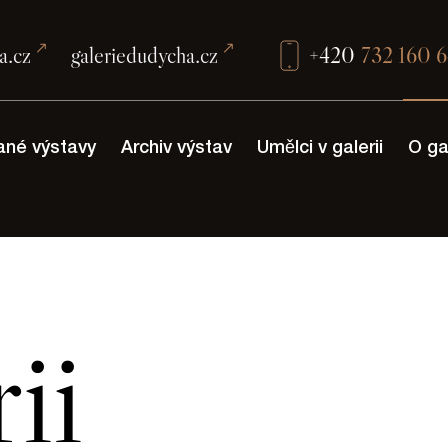
a.cz
galeriedudycha.cz
+420
732 160 
ané výstavy
Archiv výstav
Umělci v galerii
O gal
ii