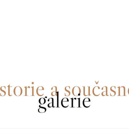
storie a současn
galerie