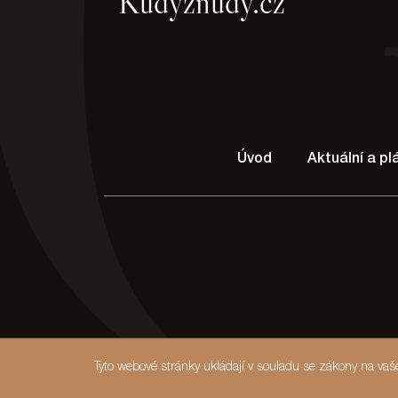
Úvod
Aktuální a p
Tyto webové stránky ukládají v souladu se zákony na va