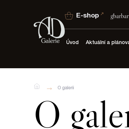
E-shop
gbarbar
Úvod
Aktuální a plánov
O galerii
O galer