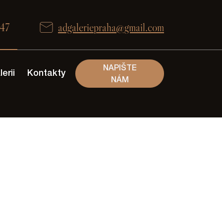
647
adgaleriepraha@gmail.com
NAPIŠTE
erii
Kontakty
NÁM