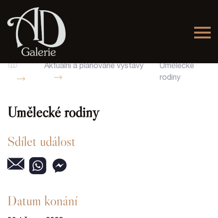
Aktuální a plánované výstavy
Umělecké
rodiny
Umělecké rodiny
Sdílet událost
Datum konání