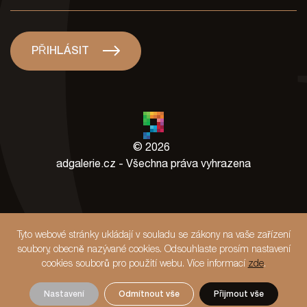
PŘIHLÁSIT
© 2026
adgalerie.cz - Všechna práva vyhrazena
Tyto webové stránky ukládají v souladu se zákony na vaše zařízení
soubory, obecně nazývané cookies. Odsouhlaste prosím nastavení
cookies souborů pro použití webu. Více informací
zde
.
Nastavení
Odmítnout vše
Přijmout vše